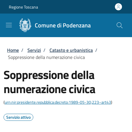
Salta al contenuto principale
Skip to footer content
Regione Toscana
Comune di Podenzana
Briciole di pane
Home
/
Servizi
/
Catasto e urbanistica
/
Soppressione della numerazione civica
Soppressione della
numerazione civica
(
urn:nir:presidente.repubblica:decreto:1989-05-30;223~art43
)
Servizio attivo