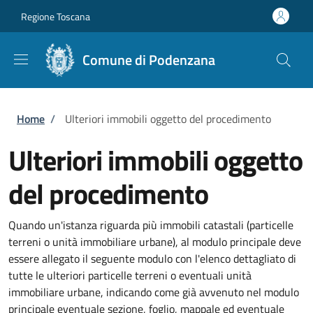
Salta al contenuto principale
Skip to footer content
Regione Toscana
Comune di Podenzana
Briciole di pane
Home
/
Ulteriori immobili oggetto del procedimento
Ulteriori immobili oggetto
del procedimento
Quando un'istanza riguarda più immobili catastali (particelle
terreni o unità immobiliare urbane), al modulo principale deve
essere allegato il seguente modulo con l'elenco dettagliato di
tutte le ulteriori particelle terreni o eventuali unità
immobiliare urbane, indicando come già avvenuto nel modulo
principale eventuale sezione, foglio, mappale ed eventuale