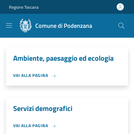
Salta al contenuto principale
Skip to footer content
Regione Toscana
Comune di Podenzana
Ambiente, paesaggio ed ecologia
VAI ALLA PAGINA
Servizi demografici
VAI ALLA PAGINA