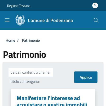
Salta al contenuto principale
Skip to footer content
Regione Toscana
Comune di Podenzana
Briciole di pane
Home
/
Patrimonio
Patrimonio
Cerca i contenuti che nel
titolo contengono:
Manifestare l'interesse ad
acquistare o gestire immobili