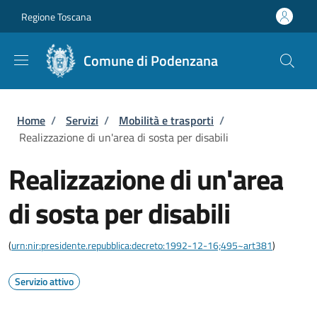
Salta al contenuto principale
Skip to footer content
Regione Toscana
Comune di Podenzana
Briciole di pane
Home
/
Servizi
/
Mobilità e trasporti
/
Realizzazione di un'area di sosta per disabili
Realizzazione di un'area
di sosta per disabili
(
urn:nir:presidente.repubblica:decreto:1992-12-16;495~art381
)
Servizio attivo