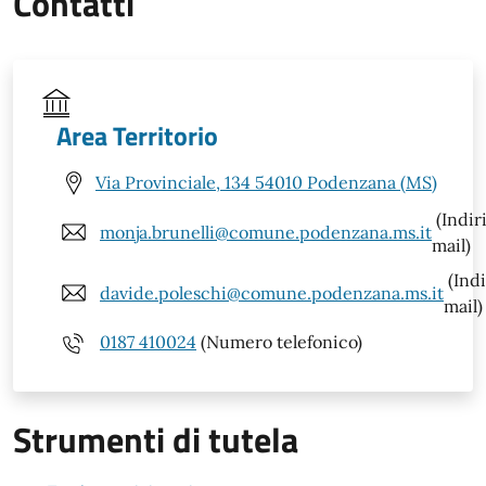
Contatti
Area Territorio
Via Provinciale, 134 54010 Podenzana (MS)
(Indir
monja.brunelli@comune.podenzana.ms.it
mail)
(Indi
davide.poleschi@comune.podenzana.ms.it
mail)
0187 410024
(Numero telefonico)
Strumenti di tutela