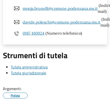
(Indir
monja.brunelli@comune.podenzana.ms.it
mail)
(Indi
davide.poleschi@comune.podenzana.ms.it
mail)
0187 410024
(Numero telefonico)
Strumenti di tutela
Tutela amministrativa
Tutela giurisdizionale
Argomenti:
Polizia