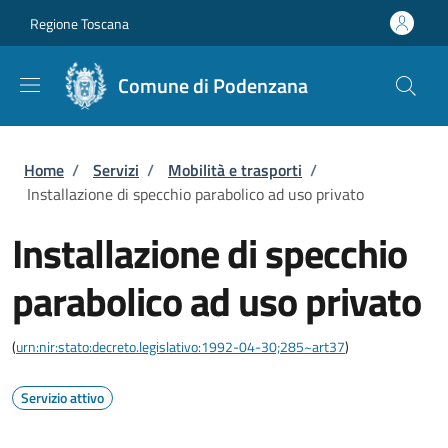
Salta al contenuto principale
Skip to footer content
Regione Toscana
Comune di Podenzana
Briciole di pane
Home
/
Servizi
/
Mobilità e trasporti
/
Installazione di specchio parabolico ad uso privato
Installazione di specchio
parabolico ad uso privato
(
urn:nir:stato:decreto.legislativo:1992-04-30;285~art37
)
Servizio attivo