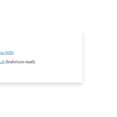
na (MS)
.it
(Indirizzo mail)