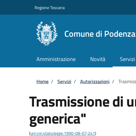
Salta al contenuto principale
Skip to footer content
Regione Toscana
Comune di Podenza
Amministrazione
Novità
Servizi
Briciole di pane
Home
/
Servizi
/
Autorizzazioni
/
Trasmiss
Trasmissione di 
generica"
(
urn:nir:stato:legge:1990-08-07;241
)