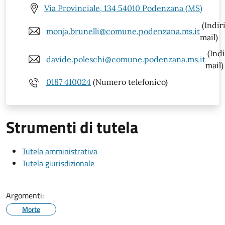
Via Provinciale, 134 54010 Podenzana (MS)
(Indir
monja.brunelli@comune.podenzana.ms.it
mail)
(Indi
davide.poleschi@comune.podenzana.ms.it
mail)
0187 410024
(Numero telefonico)
Strumenti di tutela
Tutela amministrativa
Tutela giurisdizionale
Argomenti:
Morte