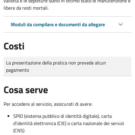
validità e le sepolture siano in ottimo stato di manutenzione e
libere da resti mortali.
Moduli da compilare e documenti da allegare
Costi
Tipo di pagamento
Importo
La presentazione della pratica non prevede alcun
pagamento
Cosa serve
Per accedere al servizio, assicurati di avere:
SPID (sistema pubblico di identità digitale), carta
d’identità elettronica (CIE) o carta nazionale dei servizi
(CNS)