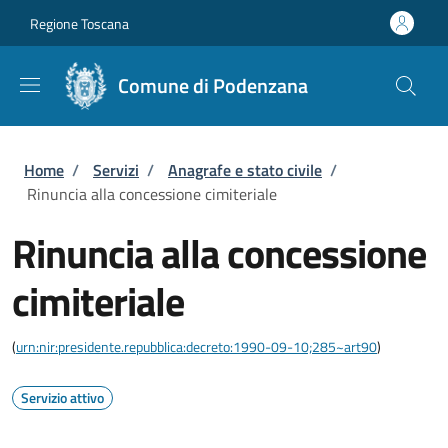
Salta al contenuto principale
Skip to footer content
Regione Toscana
Comune di Podenzana
Briciole di pane
Home
/
Servizi
/
Anagrafe e stato civile
/
Rinuncia alla concessione cimiteriale
Rinuncia alla concessione
cimiteriale
(
urn:nir:presidente.repubblica:decreto:1990-09-10;285~art90
)
Servizio attivo