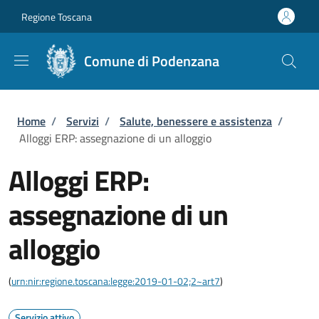
Salta al contenuto principale
Skip to footer content
Regione Toscana
Comune di Podenzana
Briciole di pane
Home
/
Servizi
/
Salute, benessere e assistenza
/
Alloggi ERP: assegnazione di un alloggio
Alloggi ERP:
assegnazione di un
alloggio
(
urn:nir:regione.toscana:legge:2019-01-02;2~art7
)
Servizio attivo