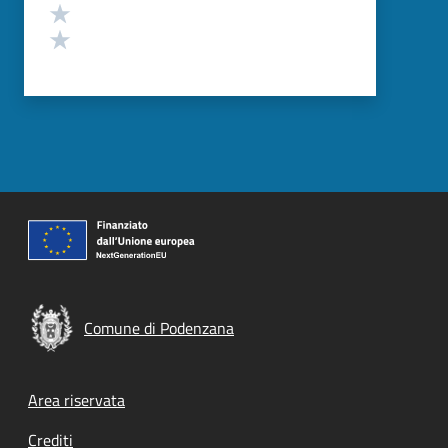
Valuta 2 stelle su 5
Valuta 1 stelle su 5
Comune di Podenzana
Footer menu
Area riservata
Crediti