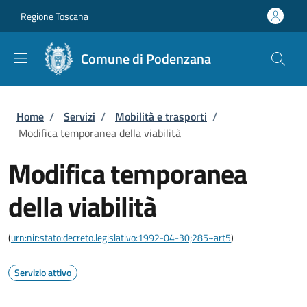
Salta al contenuto principale
Skip to footer content
Regione Toscana
Comune di Podenzana
Briciole di pane
Home
/
Servizi
/
Mobilità e trasporti
/
Modifica temporanea della viabilità
Modifica temporanea
della viabilità
(
urn:nir:stato:decreto.legislativo:1992-04-30;285~art5
)
Servizio attivo