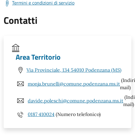
Termini e condizioni di servizio
Contatti
Area Territorio
Via Provinciale, 134 54010 Podenzana (MS)
(Indir
monja.brunelli@comune.podenzana.ms.it
mail)
(Indi
davide.poleschi@comune.podenzana.ms.it
mail)
0187 410024
(Numero telefonico)