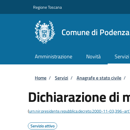
Salta al contenuto principale
Skip to footer content
Regione Toscana
Comune di Podenza
Amministrazione
Novità
Servizi
Briciole di pane
Home
/
Servizi
/
Anagrafe e stato civile
/
Dichiarazione di 
(
urn:nir:presidente.repubblica:decreto:2000-11-03;396~ar
Servizio attivo