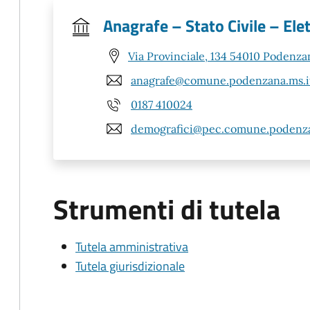
Anagrafe – Stato Civile – Ele
Via Provinciale, 134 54010 Podenza
anagrafe@comune.podenzana.ms.i
0187 410024
demografici@pec.comune.podenza
Strumenti di tutela
Tutela amministrativa
Tutela giurisdizionale