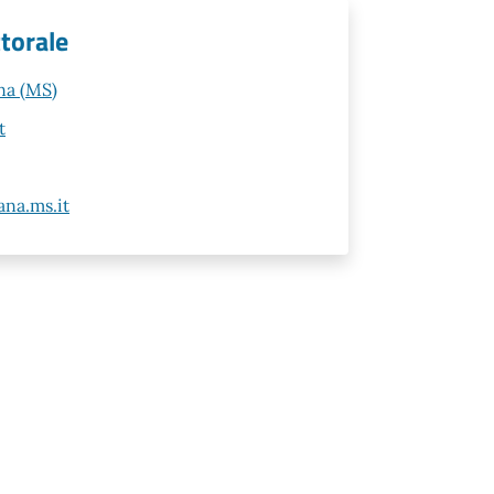
ttorale
na (MS)
t
na.ms.it