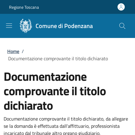
Salta al contenuto principale
Skip to footer content
Regione Toscana
Comune di Podenzana
Briciole di pane
Home
/
Documentazione comprovante il titolo dichiarato
Documentazione
comprovante il titolo
dichiarato
Documentazione comprovante il titolo dichiarato, da allegare
se la domanda è effettuata dall'affittuario, professionista
incaricato dal tribunale altro organo giudiziario,