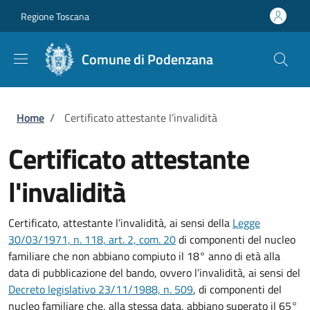
Salta al contenuto principale
Skip to footer content
Regione Toscana
Comune di Podenzana
Briciole di pane
Home
/
Certificato attestante l'invalidità
Certificato attestante
l'invalidità
Certificato, attestante l’invalidità, ai sensi della
Legge
30/03/1971, n. 118, art. 2, com. 20
di componenti del nucleo
familiare che non abbiano compiuto il 18° anno di età alla
data di pubblicazione del bando, ovvero l’invalidità, ai sensi del
Decreto legislativo 23/11/1988, n. 509
, di componenti del
nucleo familiare che, alla stessa data, abbiano superato il 65°