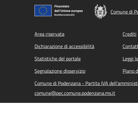
Comune di P
Footer menu
Area riservata
Crediti
Dichiarazione di accessibilità
Contatt
Statistiche del portale
Leggi l
Segnalazione disservizio
Piano d
Comune di Podenzana - Partita IVA dell'amminis
comune@pec.comune.podenzana.ms.it