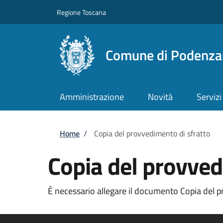
Salta al contenuto principale
Skip to footer content
Regione Toscana
Comune di Podenza
Amministrazione
Novità
Servizi
Briciole di pane
Home
/
Copia del provvedimento di sfratto
Copia del provved
È necessario allegare il documento Copia del pr