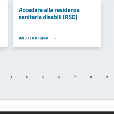
o
Accedere alla residenza
sanitaria disabili (RSD)
VAI ALLA PAGINA
3
4
5
6
7
8
9
ale
gina
Pagina
Pagina
Pagina
Pagina
Pagina
Pagina
Pag