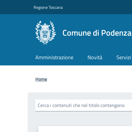
Salta al contenuto principale
Skip to footer content
Regione Toscana
Comune di Podenza
Amministrazione
Novità
Servizi
Briciole di pane
Home
Cerca i contenuti che nel titolo contengono: