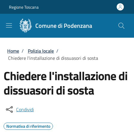
Salta al contenuto principale
Skip to footer content
Regione Toscana
Comune di Podenzana
Briciole di pane
Home
/
Polizia locale
/
Chiedere l'installazione di dissuasori di sosta
Chiedere l'installazione di
dissuasori di sosta
Condividi
Normativa di riferimento