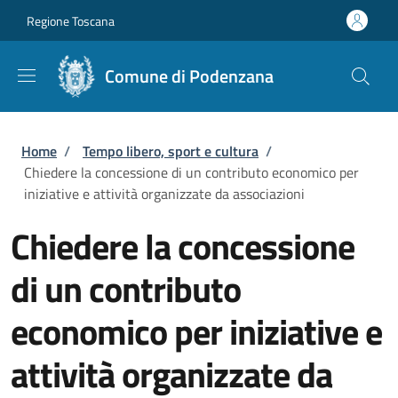
Salta al contenuto principale
Skip to footer content
Regione Toscana
Comune di Podenzana
Briciole di pane
Home
/
Tempo libero, sport e cultura
/
Chiedere la concessione di un contributo economico per
iniziative e attività organizzate da associazioni
Chiedere la concessione
di un contributo
economico per iniziative e
attività organizzate da