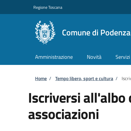
Salta al contenuto principale
Skip to footer content
Regione Toscana
Comune di Podenza
Amministrazione
Novità
Servizi
Briciole di pane
Home
/
Tempo libero, sport e cultura
/
Iscr
Iscriversi all'alb
associazioni