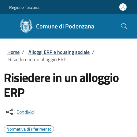
Salta al contenuto principale
Skip to footer content
Regione Toscana
Comune di Podenzana
Briciole di pane
Home
/
Alloggi ERP e housing sociale
/
Risiedere in un alloggio ERP
Risiedere in un alloggio
ERP
Condividi
Normativa di riferimento